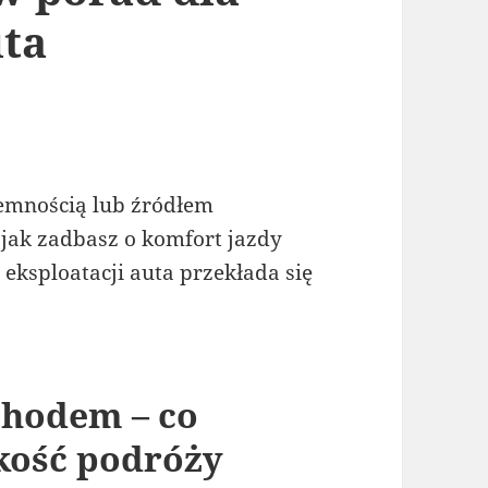
ta
emnością lub źródłem
 jak zadbasz o komfort jazdy
ksploatacji auta przekłada się
chodem – co
kość podróży