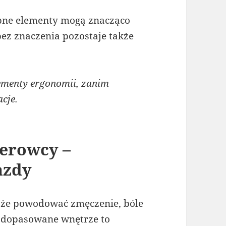
obne elementy mogą znacząco
bez znaczenia pozostaje także
menty ergonomii, zanim
cje.
ierowcy –
azdy
oże powodować zmęczenie, bóle
e dopasowane wnętrze to