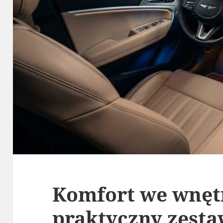
Komfort we wnętr
praktyczny zesta