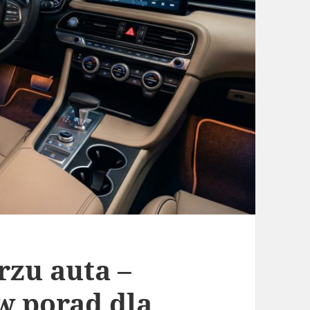
zu auta –
w porad dla