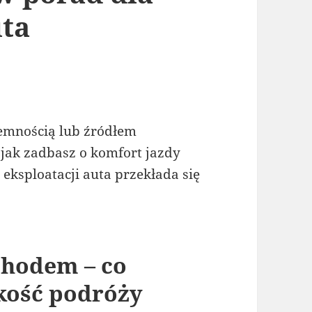
ta
emnością lub źródłem
 jak zadbasz o komfort jazdy
ksploatacji auta przekłada się
chodem – co
kość podróży