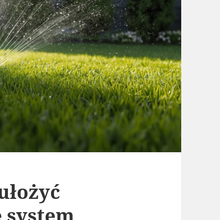
 ułożyć
 system