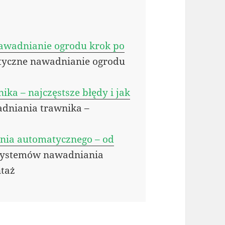
awadnianie ogrodu krok po
tyczne nawadnianie ogrodu
ka – najczęstsze błędy i jak
adniania trawnika –
nia automatycznego – od
systemów nawadniania
ntaż